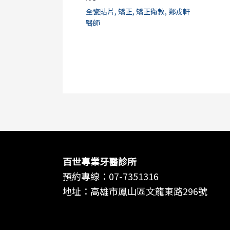
全瓷貼片
,
矯正
,
矯正衛教
,
鄭戎軒
醫師
百世專業牙醫診所
預約專線：
07-7351316
地址：高雄市鳳山區文龍東路296號