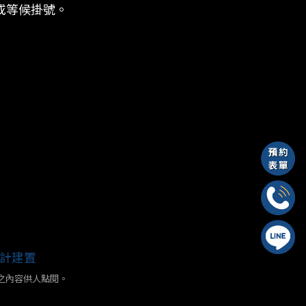
或等候掛號。
 設計建置
之內容供人點閱。
。