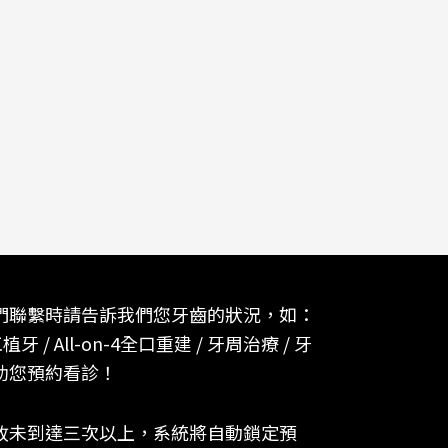
們聯繫時請告訴我們您牙齒的狀況，如：
植牙 / All-on-4全口重建 / 牙周治療 / 牙
助您預約看診！
故未到達三次以上，系統將自動鎖定預