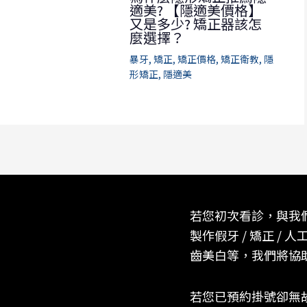
適美? 【隱適美價格】
又是多少? 矯正器該怎
麼選擇？
暴牙
,
矯正
,
矯正價格
,
矯正衛教
,
隱
形矯正
,
隱適美
若您初次看診，與我
製作假牙 / 矯正 / 人工
齒美白等，我們將協
若您已預約掛號卻無