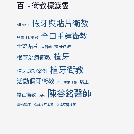
百世衛教標籤雲
假牙與貼片衛教
All on 4
全口重建衛教
兒童牙科衛教
全瓷貼片
拔牙衛教
拔智齒
植牙
根管治療衛教
植牙衛教
植牙成功案例
活動假牙衛教
矯正
百世專業牙醫
陳谷銘醫師
矯正衛教
貼片
隱形矯正
高雄植牙推薦
高雄牙醫推薦