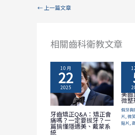
←
上一篇文章
相關齒科衛教文章
10 月
1
22
2025
2
美齒
微整
假牙與
牙齒矯正Q&A：矯正會
片
,
微
痛嗎？一定要拔牙？一
貼片
,
篇搞懂隱適美、戴蒙系
統