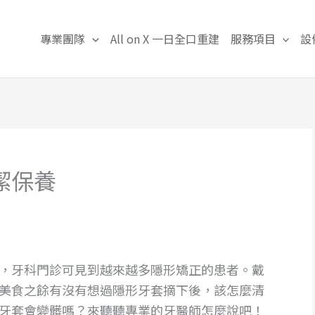
專業團隊
All on X 一日全口重建
服務項目
設
潔保養
，牙科門診可見到越來越多隱形矯正的患者。戴
美食之餘有沒有想過隱形牙套摘下後，該怎麼清
牙套會變髒嗎？來聽聽專業的牙醫師怎麼說吧！