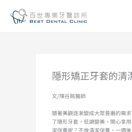
跳
至
主
要
內
容
隱形矯正牙套的清
文/陳谷銘醫師
隨著美觀逐漸變成大眾普遍的需求
了隱形牙套，低調變美、開心享用
潔保養呢？不做清潔保養，一週後