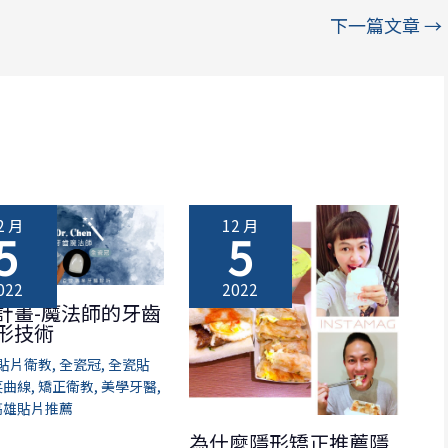
下一篇文章
→
2 月
12 月
5
5
022
2022
計畫-魔法師的牙齒
形技術
貼片衛教
,
全瓷冠
,
全瓷貼
笑曲線
,
矯正衛教
,
美學牙醫
,
高雄貼片推薦
為什麼隱形矯正推薦隱