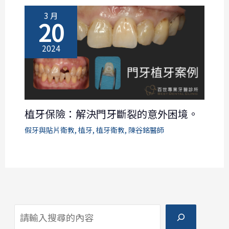
3 月
20
2024
植牙保險：解決門牙斷裂的意外困境。
假牙與貼片衛教
,
植牙
,
植牙衛教
,
陳谷銘醫師
搜尋