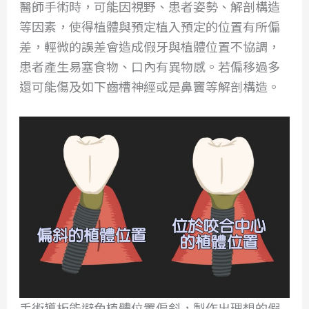
醫師手術時，可能因視野、患者姿勢、解剖構造
等因素，使得植體與預定植入預定的位置有所偏
差，輕微的誤差會造成假牙與植體位置不協調，
患者產生易塞食物、口內有異物感。若偏移過多
還可能傷及如下齒槽神經或是鼻竇等解剖構造。
手術導板能避免植體位置偏斜，製作出理想的假