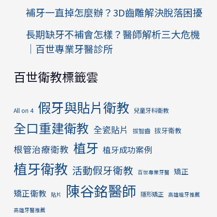
補牙一直掉怎麼辦？3D齒雕解決脫落困擾
長期缺牙不補會怎樣？醫師解析三大危機
｜百世專業牙醫診所
百世衛教標籤雲
假牙與貼片衛教
All on 4
兒童牙科衛教
全口重建衛教
全瓷貼片
拔牙衛教
拔智齒
植牙
根管治療衛教
植牙成功案例
植牙衛教
活動假牙衛教
矯正
百世專業牙醫
陳谷銘醫師
矯正衛教
隱形矯正
貼片
高雄植牙推薦
高雄牙醫推薦