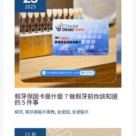
2025
假牙保固卡是什麼？做假牙前你該知道
的 5 件事
假牙
,
假牙與貼片衛教
,
全瓷冠
,
全瓷貼片
11 月