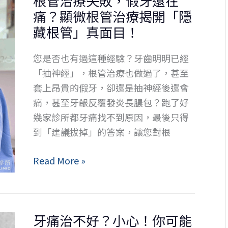
根管治療失敗，假牙還在
換，
惡
痛？顯微根管治療揭開「隱
還
性
藏根管」真面目！
該
循
裝
環！
您是否也有過這種經驗？牙齒明明已經
牙
「抽神經」，根管治療也做過了，甚至
冠
套上昂貴的假牙，卻還是抽神經後還會
嗎？
痛，甚至牙齦反覆發炎長膿包？跑了好
幾家診所都牙痛找不到原因，最後只得
到「建議拔掉」的答案，讓您對根
根
Read More »
管
治
療
牙痛治不好？小心！你可能
失