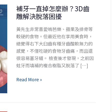
補牙一直掉怎麼辦？3D齒
雕解決脫落困擾
黃先生非常喜愛啃芭樂、蘋果及排骨等
較硬的食物。但最近他在享用美食時，
總覺得右下大臼齒有種牙齒酸軟無力的
感覺，不僅吃硬的食物牙齒痛，而且還
很容易塞牙縫。 檢查後才發現，之前因
蛀牙而填補的複合樹脂又脫落了 […]
補
Read More »
牙
一
直
掉