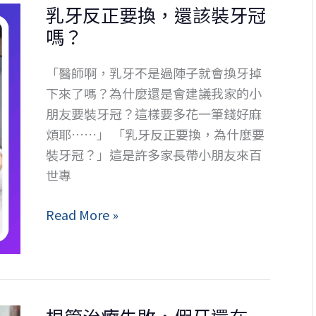
乳牙反正要換，還該裝牙冠
得
植
嗎？
牙
牙！
周
「醫師啊，乳牙不是過陣子就會換牙掉
病？
下來了嗎？為什麼還是會建議我家的小
五
朋友要裝牙冠？這樣要多花一筆錢好麻
大
煩耶……」 「乳牙反正要換，為什麼要
常
裝牙冠？」這是許多家長帶小朋友來百
見
世專
牙
周
乳
Read More »
病
牙
成
反
因，
正
小
要
心