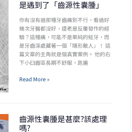
是遇到了「齒源性囊腫」
敗，
假
你有沒有過那種牙齒痛到不行，看過好
牙
幾次牙醫都沒好，還老是反覆發作的經
還
驗？這種痛，可能不是單純的蛀牙，而
在
是牙齒深處藏著一個「隱形敵人」！ 這
痛？
篇文章的主角就是個真實案例。 他的右
顯
下小臼齒區長期不舒服，跑遍
微
根
牙
Read More »
管
痛
治
治
療
不
揭
好？
開
齒源性囊腫是甚麼?該處理
小
「隱
嗎?
心！
藏