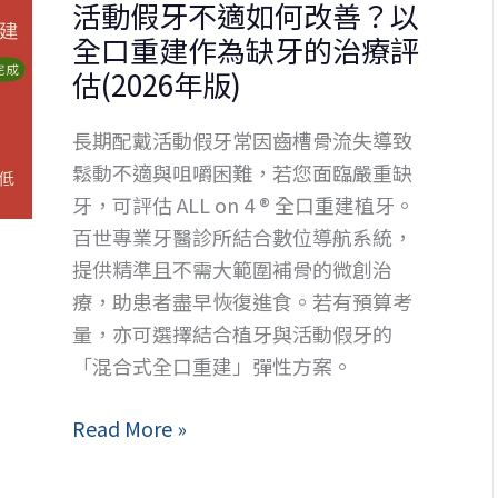
活動假牙不適如何改善？以
怎
全口重建作為缺牙的治療評
麼
估(2026年版)
辦？
3D
長期配戴活動假牙常因齒槽骨流失導致
齒
鬆動不適與咀嚼困難，若您面臨嚴重缺
雕
牙，可評估 ALL on 4 ® 全口重建植牙。
解
百世專業牙醫診所結合數位導航系統，
決
提供精準且不需大範圍補骨的微創治
脫
療，助患者盡早恢復進食。若有預算考
落
量，亦可選擇結合植牙與活動假牙的
困
「混合式全口重建」彈性方案。
擾
活
Read More »
動
假