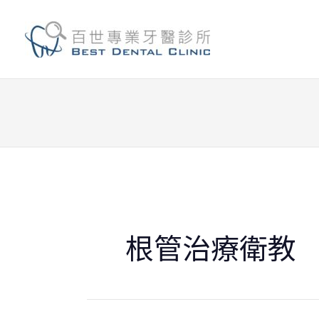
跳
至
主
要
內
容
根管治療衛教