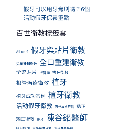
假牙可以用牙膏刷嗎？6個
活動假牙保養重點
百世衛教標籤雲
假牙與貼片衛教
All on 4
全口重建衛教
兒童牙科衛教
全瓷貼片
拔牙衛教
拔智齒
植牙
根管治療衛教
植牙衛教
植牙成功案例
活動假牙衛教
矯正
百世專業牙醫
陳谷銘醫師
矯正衛教
貼片
隱形矯正
高雄植牙推薦
高雄牙醫推薦