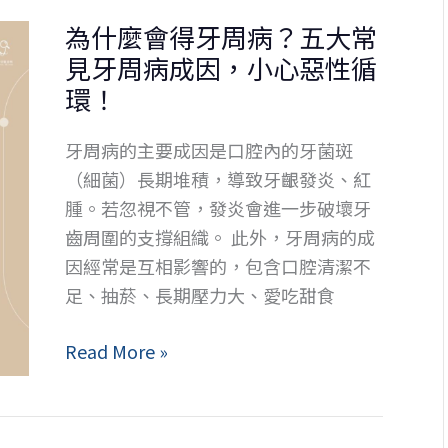
然
牙
為什麼會得牙周病？五大常
不
的
見牙周病成因，小心惡性循
痛
治
是
環！
療
自
評
牙周病的主要成因是口腔內的牙菌斑
己
估
（細菌）長期堆積，導致牙齦發炎、紅
好
(2026
腫。若忽視不管，發炎會進一步破壞牙
了？
年
齒周圍的支撐組織。 此外，牙周病的成
小
版)
因經常是互相影響的，包含口腔清潔不
心
足、抽菸、長期壓力大、愛吃甜食
牙
根
為
Read More »
爛
什
掉
麼
恐
會
需