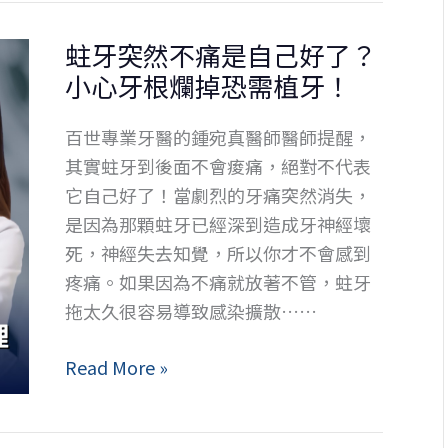
牙
蛀牙突然不痛是自己好了？
不
小心牙根爛掉恐需植牙！
適
如
百世專業牙醫的鍾宛真醫師醫師提醒，
何
其實蛀牙到後面不會痠痛，絕對不代表
改
它自己好了！當劇烈的牙痛突然消失，
善？
是因為那顆蛀牙已經深到造成牙神經壞
以
死，神經失去知覺，所以你才不會感到
全
疼痛。如果因為不痛就放著不管，蛀牙
口
拖太久很容易導致感染擴散……
重
建
蛀
Read More »
作
牙
為
突
缺