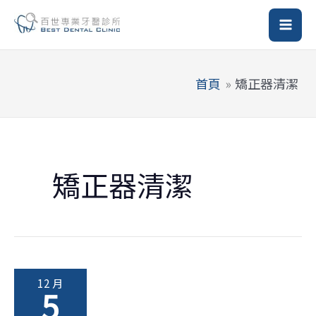
跳
至
主
要
首頁
矯正器清潔
內
容
矯正器清潔
12 月
5