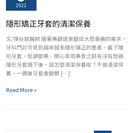
2022
隱形矯正牙套的清潔保養
文/陳谷銘醫師 隨著美觀逐漸變成大眾普遍的需求，
牙科門診可見到越來越多隱形矯正的患者。戴了隱
形牙套，低調變美、開心享用美食之餘有沒有想過
隱形牙套摘下後，該怎麼清潔保養呢？不做清潔保
養，一週後牙套會變髒 […]
隱
Read More »
形
矯
正
牙
套