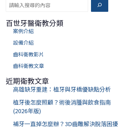
搜尋
的
清
百世牙醫衛教分類
潔
案例介紹
保
養
設備介紹
齒科衛教影片
齒科衛教文章
近期衛教文章
高雄缺牙重建：植牙與牙橋優缺點分析
植牙後怎麼照顧？術後消腫與飲食指南
(2026年版)
補牙一直掉怎麼辦？3D齒雕解決脫落困擾