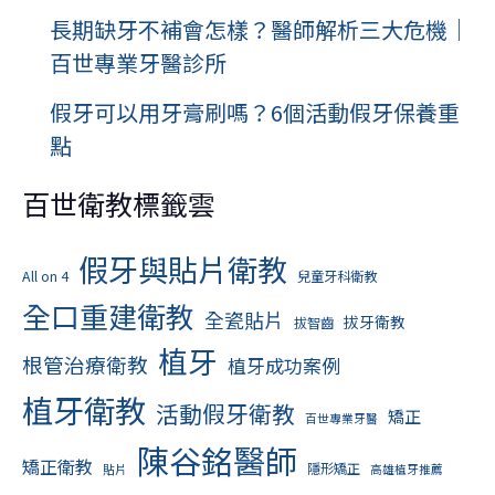
長期缺牙不補會怎樣？醫師解析三大危機｜
百世專業牙醫診所
假牙可以用牙膏刷嗎？6個活動假牙保養重
點
百世衛教標籤雲
假牙與貼片衛教
All on 4
兒童牙科衛教
全口重建衛教
全瓷貼片
拔牙衛教
拔智齒
植牙
根管治療衛教
植牙成功案例
植牙衛教
活動假牙衛教
矯正
百世專業牙醫
陳谷銘醫師
矯正衛教
隱形矯正
貼片
高雄植牙推薦