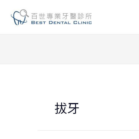
跳
至
主
要
內
容
拔牙