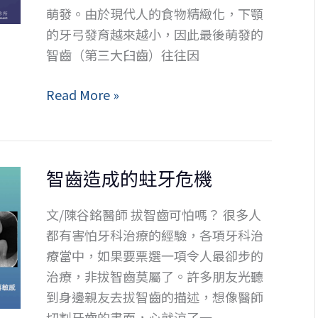
萌發。由於現代人的食物精緻化，下顎
的牙弓發育越來越小，因此最後萌發的
智齒（第三大臼齒）往往因
智
Read More »
齒
痛
起
智齒造成的蛀牙危機
來
怎
文/陳谷銘醫師 拔智齒可怕嗎？ 很多人
麼
都有害怕牙科治療的經驗，各項牙科治
辦？
療當中，如果要票選一項令人最卻步的
拔
治療，非拔智齒莫屬了。許多朋友光聽
智
到身邊親友去拔智齒的描述，想像醫師
齒
切割牙齒的畫面，心就涼了一