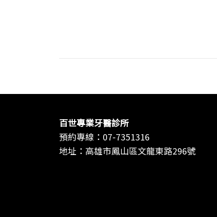
專
業
牙
醫
診
所
百世專業牙醫診所
預約專線：
07-7351316
地址：高雄市鳳山區文龍東路296號