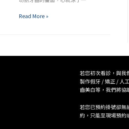
會
痛?
智
Read More »
齒
造
成
的
蛀
牙
若您初次看診，與我
危
製作假牙 / 矯正 / 人工
機
齒美白等，我們將協
若您已預約掛號卻無
約，只能至現場預約