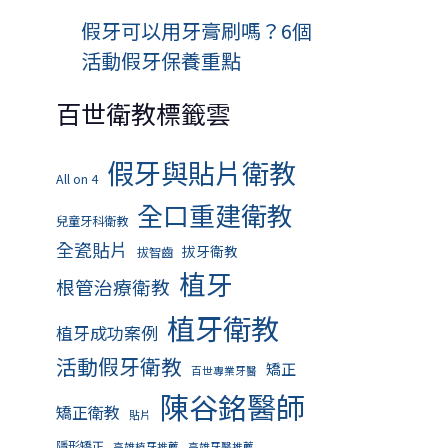
假牙可以用牙膏刷嗎？6個
活動假牙保養重點
百世衛教標籤雲
假牙與貼片衛教
All on 4
全口重建衛教
兒童牙科衛教
全瓷貼片
拔牙衛教
拔智齒
植牙
根管治療衛教
植牙衛教
植牙成功案例
活動假牙衛教
矯正
百世專業牙醫
陳谷銘醫師
矯正衛教
貼片
隱形矯正
高雄植牙推薦
高雄牙醫推薦