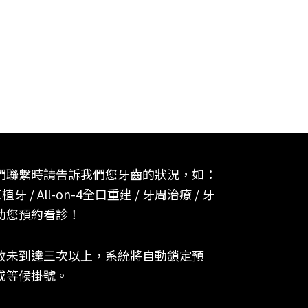
們聯繫時請告訴我們您牙齒的狀況，如：
植牙 / All-on-4全口重建 / 牙周治療 / 牙
助您預約看診！
故未到達三次以上，系統將自動鎖定預
或等候掛號。