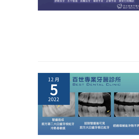
照
顧
事
項
常
見
問
題
Q&A
12 月
5
高
雄
2022
鳳
山
百
世