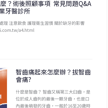
麼？術後照顧事項 常見問題Q&A
刺
業牙醫診所
刺
的？
處理 注意飲食 護理衛生習慣 關於缺牙的影響
四
6.com.tw/a4.html
大
原
因
與
處
理
智齒痛起來怎麼辦？拔智齒
建
會痛?
議
什麼是智齒？ 智齒又稱第三大臼齒，是
位於成人齒列的最後一顆牙齒，也是口
內最後萌發的牙齒，一般於16至20歲時