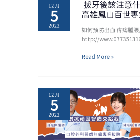
拔牙後該注意什
12 月
5
高雄鳳山百世專
2022
如何預防出血 疼痛腫脹
http://www.07735131
拔
Read More »
牙
後
該
注
12 月
5
意
什
2022
麼？
術
後