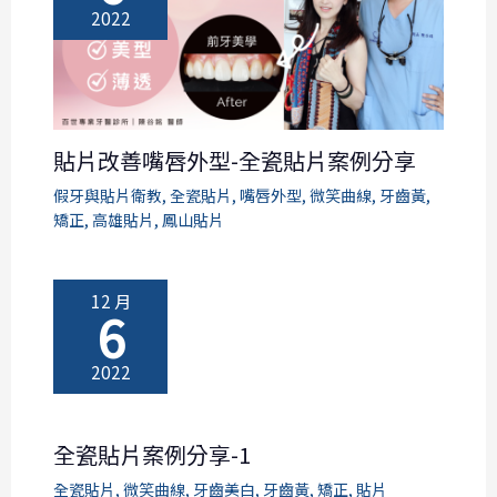
2022
貼片改善嘴唇外型-全瓷貼片案例分享
假牙與貼片衛教
,
全瓷貼片
,
嘴唇外型
,
微笑曲線
,
牙齒黃
,
矯正
,
高雄貼片
,
鳳山貼片
12 月
6
2022
全瓷貼片案例分享-1
全瓷貼片
,
微笑曲線
,
牙齒美白
,
牙齒黃
,
矯正
,
貼片