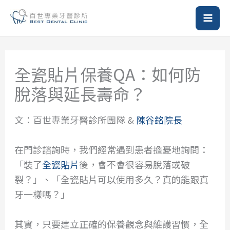
跳
至
主
要
內
全瓷貼片保養QA：如何防
容
脫落與延長壽命？
文：百世專業牙醫診所團隊 &
陳谷銘院長
在門診諮詢時，我們經常遇到患者擔憂地詢問：
「裝了
全瓷貼片
後，會不會很容易脫落或破
裂？」、「全瓷貼片可以使用多久？真的能跟真
牙一樣嗎？」
其實，只要建立正確的保養觀念與維護習慣，全