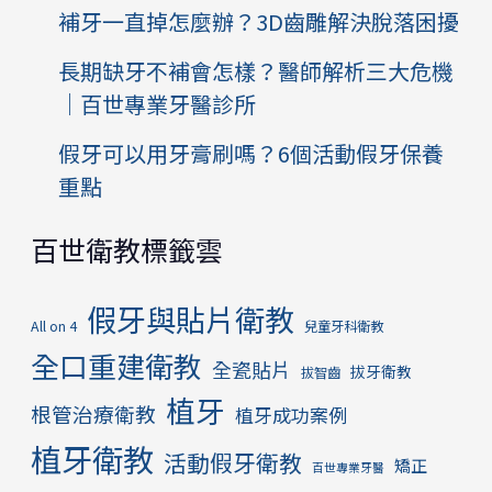
補牙一直掉怎麼辦？3D齒雕解決脫落困擾
長期缺牙不補會怎樣？醫師解析三大危機
｜百世專業牙醫診所
假牙可以用牙膏刷嗎？6個活動假牙保養
重點
百世衛教標籤雲
假牙與貼片衛教
All on 4
兒童牙科衛教
全口重建衛教
全瓷貼片
拔牙衛教
拔智齒
植牙
根管治療衛教
植牙成功案例
植牙衛教
活動假牙衛教
矯正
百世專業牙醫