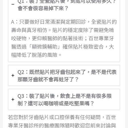
Q1：裝了全瓷貼片後，到底可以使用多久？
會不會很容易掉下來？
A：只要做好日常清潔與定期回診，全瓷貼片的
壽命與真牙相仿。貼片的穩定度除了需避免啃
咬硬物，更仰賴醫師的黏著技術；百世專業牙
醫透過「顯微鏡輔助」確保貼片極致密合，大
幅降低了脫落的風險。
Q2：既然貼片把牙齒包起來了，是不是代表
那顆牙齒就不會再蛀牙了？
Q3：裝了貼片後，飲食上是不是有很多限
制？還可以喝咖啡或是吃堅果嗎？
若您對於牙齒貼片或口腔保養有任何疑問，百世
專業牙醫診所的醫療團隊隨時歡迎您前來討論與