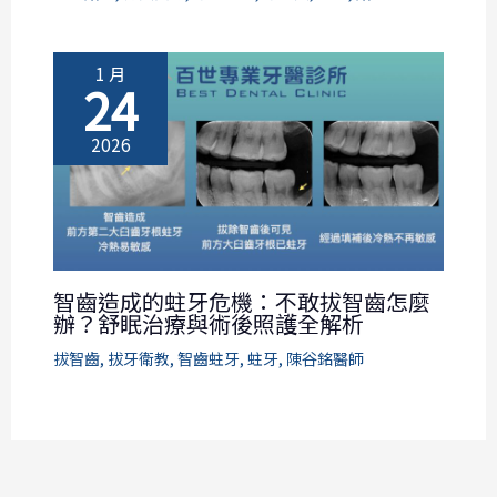
1 月
24
2026
智齒造成的蛀牙危機：不敢拔智齒怎麼
辦？舒眠治療與術後照護全解析
拔智齒
,
拔牙衛教
,
智齒蛀牙
,
蛀牙
,
陳谷銘醫師