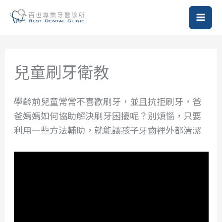
跳
至
主
要
內
兒童刷牙衛教
容
學齡前兒童常常不喜歡刷牙，並且抗拒刷牙，爸
爸媽媽如何協助解決刷牙困擾呢？別煩惱，只要
利用一些方法輔助，就能讓孩子牙齒裡外都清潔