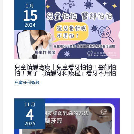
1 月
15
2024
兒童鎮靜治療｜兒童看牙怕怕！醫師怕
怕！有了『鎮靜牙科療程』看牙不用怕
兒童牙科衛教
11 月
4
2025