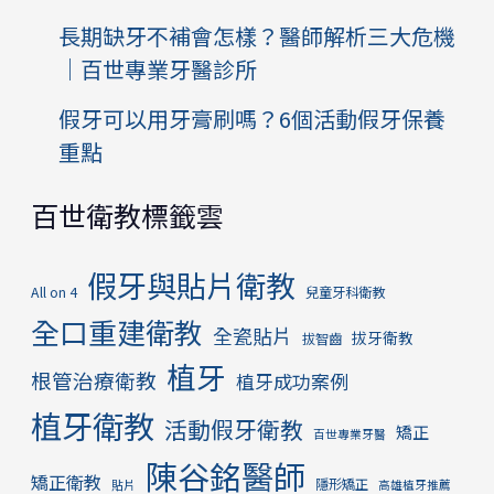
長期缺牙不補會怎樣？醫師解析三大危機
｜百世專業牙醫診所
假牙可以用牙膏刷嗎？6個活動假牙保養
重點
百世衛教標籤雲
假牙與貼片衛教
All on 4
兒童牙科衛教
全口重建衛教
全瓷貼片
拔牙衛教
拔智齒
植牙
根管治療衛教
植牙成功案例
植牙衛教
活動假牙衛教
矯正
百世專業牙醫
陳谷銘醫師
矯正衛教
隱形矯正
貼片
高雄植牙推薦