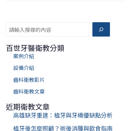
牙
｜
全
搜尋
口
重
百世牙醫衛教分類
建
案例介紹
設備介紹
齒科衛教影片
齒科衛教文章
近期衛教文章
高雄缺牙重建：植牙與牙橋優缺點分析
植牙後怎麼照顧？術後消腫與飲食指南