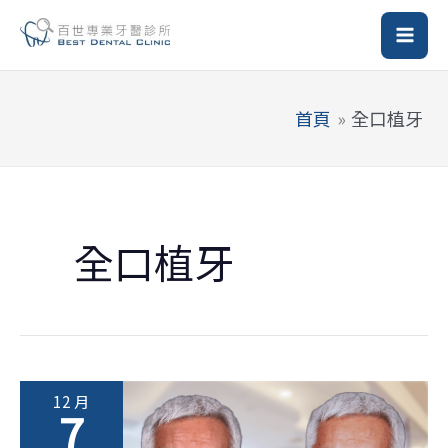
跳
至
主
要
首頁
全口植牙
內
容
全口植牙
12 月
7