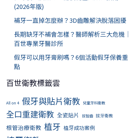
(2026年版)
補牙一直掉怎麼辦？3D齒雕解決脫落困擾
長期缺牙不補會怎樣？醫師解析三大危機｜
百世專業牙醫診所
假牙可以用牙膏刷嗎？6個活動假牙保養重
點
百世衛教標籤雲
假牙與貼片衛教
All on 4
兒童牙科衛教
全口重建衛教
全瓷貼片
拔牙衛教
拔智齒
植牙
根管治療衛教
植牙成功案例