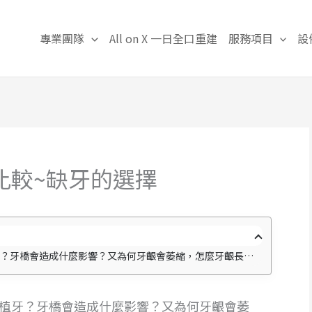
專業團隊
All on X 一日全口重建
服務項目
設
比較~缺牙的選擇
會造成什麼影響？又為何牙齦會萎縮，怎麼牙齦長出膿包呢(牙胞)？
植牙？牙橋會造成什麼影響？又為何牙齦會萎