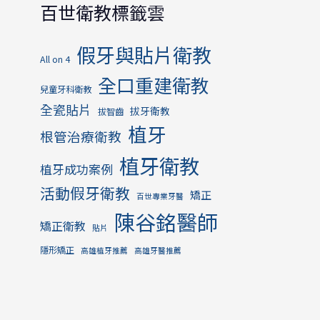
百世衛教標籤雲
假牙與貼片衛教
All on 4
全口重建衛教
兒童牙科衛教
全瓷貼片
拔牙衛教
拔智齒
植牙
根管治療衛教
植牙衛教
植牙成功案例
活動假牙衛教
矯正
百世專業牙醫
陳谷銘醫師
矯正衛教
貼片
隱形矯正
高雄植牙推薦
高雄牙醫推薦