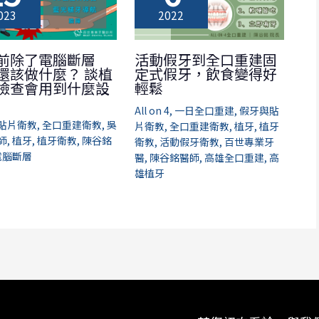
023
2022
前除了電腦斷層
活動假牙到全口重建固
還該做什麼？ 談植
定式假牙，飲食變得好
檢查會用到什麼設
輕鬆
All on 4
,
一日全口重建
,
假牙與貼
貼片衛教
,
全口重建衛教
,
吳
片衛教
,
全口重建衛教
,
植牙
,
植牙
師
,
植牙
,
植牙衛教
,
陳谷銘
衛教
,
活動假牙衛教
,
百世專業牙
電腦斷層
醫
,
陳谷銘醫師
,
高雄全口重建
,
高
雄植牙