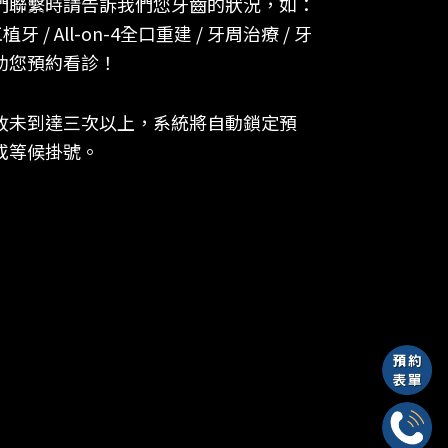
們聯繫時請告訴我們您牙齒的狀況，如：
植牙 / All-on-4全口重建 / 牙周治療 / 牙
助您預約看診！
故未到達三次以上，系統將自動鎖定預
或等候掛號。