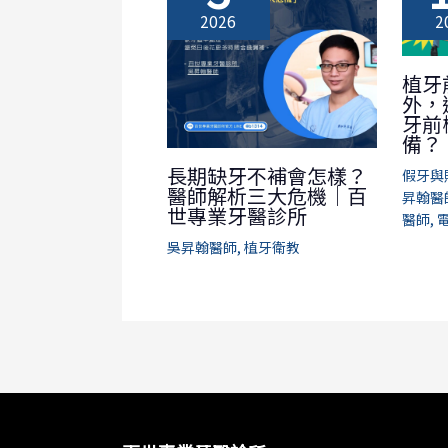
2026
2
植牙
外，
牙前
備？
長期缺牙不補會怎樣？
假牙與
醫師解析三大危機｜百
昇翰醫
世專業牙醫診所
醫師
,
吳昇翰醫師
,
植牙衛教