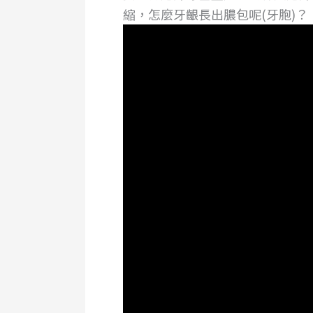
縮，怎麼牙齦長出膿包呢(牙胞)？