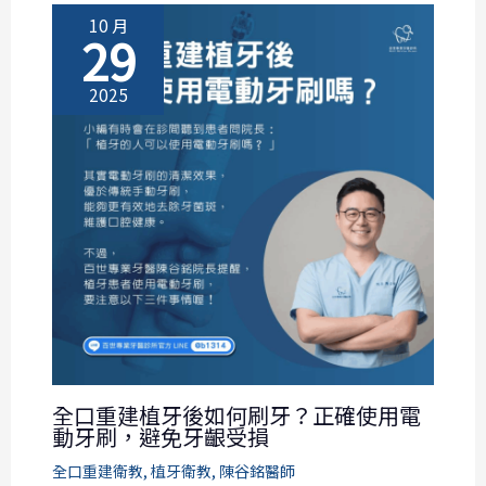
10 月
29
2025
全口重建植牙後如何刷牙？正確使用電
動牙刷，避免牙齦受損
全口重建衛教
,
植牙衛教
,
陳谷銘醫師