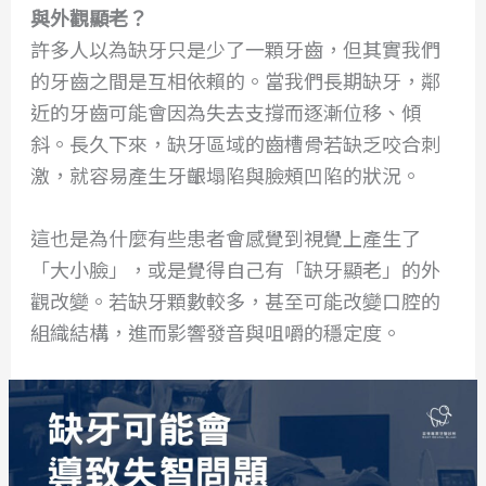
與外觀顯老？
許多人以為缺牙只是少了一顆牙齒，但其實我們
的牙齒之間是互相依賴的。當我們長期缺牙，鄰
近的牙齒可能會因為失去支撐而逐漸位移、傾
斜。長久下來，缺牙區域的齒槽骨若缺乏咬合刺
激，就容易產生牙齦塌陷與臉頰凹陷的狀況。
這也是為什麼有些患者會感覺到視覺上產生了
「大小臉」，或是覺得自己有「缺牙顯老」的外
觀改變。若缺牙顆數較多，甚至可能改變口腔的
組織結構，進而影響發音與咀嚼的穩定度。