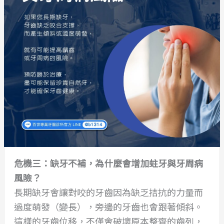
危機三：缺牙不補，為什麼會增加蛀牙與牙周病
風險？
長期缺牙會讓對咬的牙齒因為缺乏拮抗的力量而
過度萌發（變長），旁邊的牙齒也會跟著傾斜。
這樣的牙齒位移，不僅會破壞原本整齊的齒列，