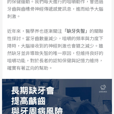
的保健運動。我們每天進行的咀嚼動作，會透過
牙齒與齒槽骨神經傳遞感覺訊息，進而給予大腦
刺激。
近年來，醫學界也逐漸關注
「缺牙失智」
的關聯
性探討。當牙齒數量減少，咀嚼的頻率與力度下
降時，大腦接收到的神經刺激也會隨之減少。雖
然缺牙並非導致失智的唯一原因，但維持良好的
咀嚼功能，對於長者的認知保健與記憶力維持，
確實有著正向的幫助。