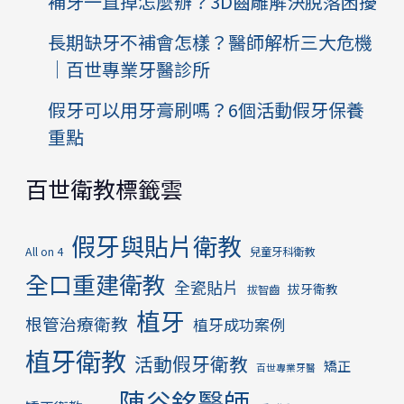
補牙一直掉怎麼辦？3D齒雕解決脫落困擾
長期缺牙不補會怎樣？醫師解析三大危機
｜百世專業牙醫診所
假牙可以用牙膏刷嗎？6個活動假牙保養
重點
百世衛教標籤雲
假牙與貼片衛教
All on 4
兒童牙科衛教
全口重建衛教
全瓷貼片
拔牙衛教
拔智齒
植牙
根管治療衛教
植牙成功案例
植牙衛教
活動假牙衛教
矯正
百世專業牙醫
陳谷銘醫師