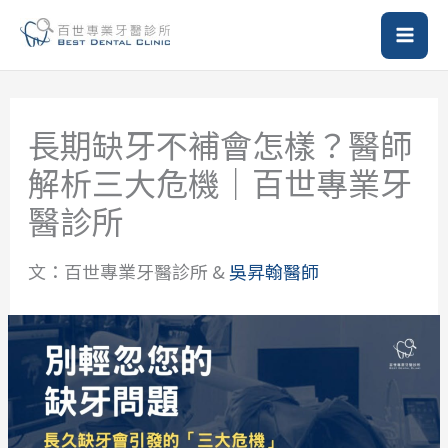
跳
至
主
要
內
長期缺牙不補會怎樣？醫師
容
解析三大危機｜百世專業牙
醫診所
文：百世專業牙醫診所 &
吳昇翰醫師