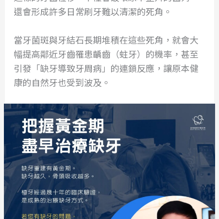
還會形成許多日常刷牙難以清潔的死角。
當牙菌斑與牙結石長期堆積在這些死角，就會大
幅提高鄰近牙齒罹患齲齒（蛀牙）的機率，甚至
引發「缺牙導致牙周病」的連鎖反應，讓原本健
康的自然牙也受到波及。