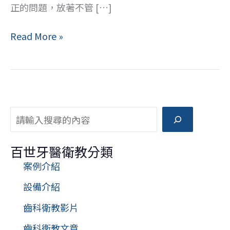
正的問題，放著不管 […]
牙
Read More »
齒
矯
正
Q&A：
矯
搜尋
正
會
百世牙醫衛教分類
痛
案例介紹
嗎？
一
設備介紹
定
齒科衛教影片
要
齒科衛教文章
拔