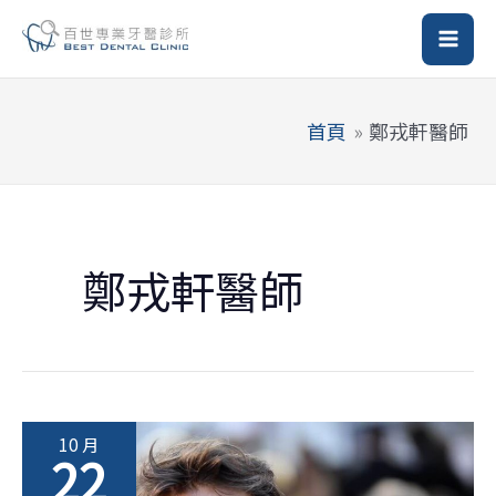
跳
至
主
要
首頁
鄭戎軒醫師
內
容
鄭戎軒醫師
10 月
22