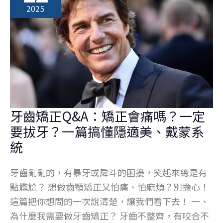
2025
牙齒矯正Q&A：矯正會痛嗎？一定
要拔牙？一篇搞懂隱適美、戴蒙系
統
牙齒亂亂的，有暴牙或戽斗的困擾，笑起來總是有
點尷尬？ 想做齒顎矯正又怕痛、怕麻煩？別擔心！
這篇把你想問的一次說清楚，讓我們看下去！ 一、
為什麼我需要做牙齒矯正？ 牙齒不整齊，有咬合不