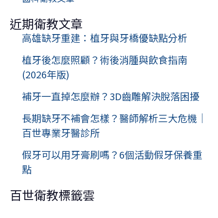
牙？
近期衛教文章
一
高雄缺牙重建：植牙與牙橋優缺點分析
篇
搞
植牙後怎麼照顧？術後消腫與飲食指南
懂
(2026年版)
隱
補牙一直掉怎麼辦？3D齒雕解決脫落困擾
適
美、
長期缺牙不補會怎樣？醫師解析三大危機｜
戴
百世專業牙醫診所
蒙
假牙可以用牙膏刷嗎？6個活動假牙保養重
系
統
點
百世衛教標籤雲