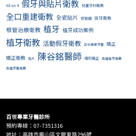
假牙與貼片衛教
All on 4
兒童牙科衛教
全口重建衛教
全瓷貼片
拔牙衛教
拔智齒
植牙
根管治療衛教
植牙成功案例
植牙衛教
活動假牙衛教
矯正
百世專業牙醫
陳谷銘醫師
矯正衛教
隱形矯正
貼片
高雄植牙推薦
高雄牙醫推薦
百世專業牙醫診所
預約專線：
07-7351316
地址：高雄市鳳山區文龍東路296號