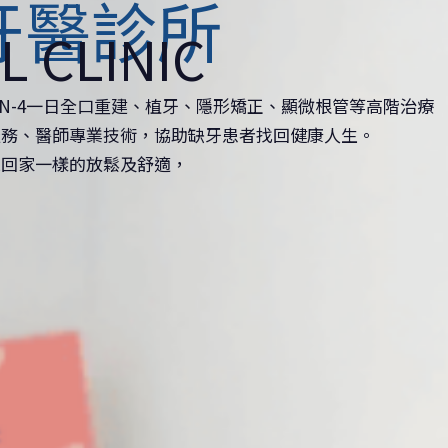
牙醫診所
L CLINIC
ON-4一日全口重建、植牙、隱形矯正、顯微根管等高階治療
服務、醫師專業技術，協助缺牙患者找回健康人生。
像回家一樣的放鬆及舒適，