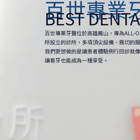
百世專業
BEST DENTA
百世專業牙醫位於高雄鳳山，專為ALL-
所設立的診所，多項頂尖設備、親切的
我們更想做的是讓患者體驗例行回診就
讓看牙也能成為一種享受。