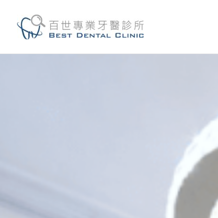
跳
至
主
要
內
容