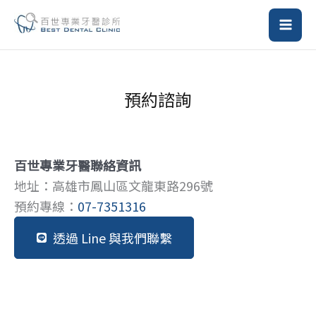
跳
至
主
要
內
預約諮詢
容
百世專業牙醫聯絡資訊
地址：高雄市鳳山區文龍東路296號
預約專線：
07-7351316
透過 Line 與我們聯繫